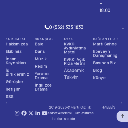
–
18:00
0 (552) 333 1833
KURUMSAL
BRANŞLAR
KVKK
BAĞLANTILAR
Hakkımızda
Bale
KVKK:
Martı Sahne
Aydınlatma
Ekibimiz
Dans
Ebeveyn
Metni
Danışmanlığı
İnsan
Müzik
KVKK: Açık
Kaynakları
Basında Biz
Rıza Metni
Resim
Akademik
İş
Blog
Yaratıcı
Birliklerimiz
Takvim
Drama
Künye
Görüşler
İngilizce
İletişim
Drama
SSS
2019-2026 © Martı
Gizlilik
MEBBİS
Sanat Akademi. Tüm
Politikası
hakları saklıdır.