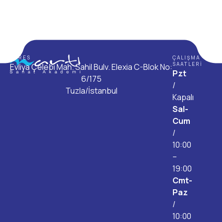
ADRES
ÇALIŞMA
SAATLERI
Evliya Çelebi Mah. Sahil Bulv. Elexia C-Blok No:
Pzt
6/175
/
Tuzla/İstanbul
Kapalı
Sal-
Cum
/
10:00
–
19:00
Cmt-
Paz
/
10:00