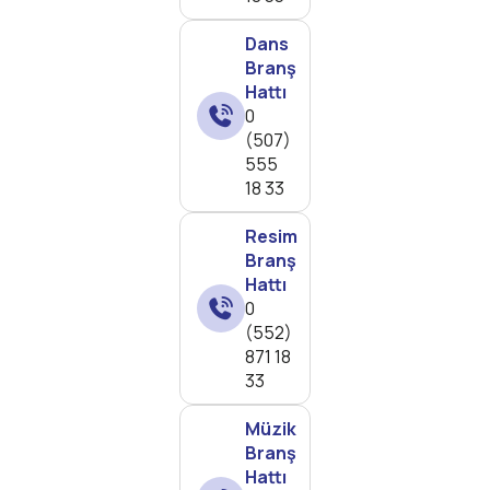
Dans
Branş
Hattı
0
(507)
555
18 33
Resim
Branş
Hattı
0
(552)
871 18
33
Müzik
Branş
Hattı