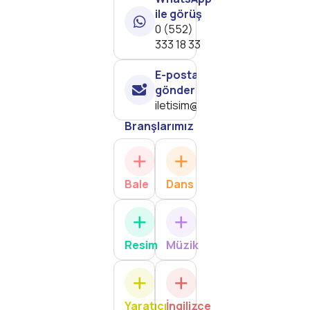
ile görüş
0 (552)
333 18 33
E-posta
gönder
iletisim@martisanatakademi.c
Branşlarımız
Bale
Dans
Resim
Müzik
Yaratıcı
İngilizce