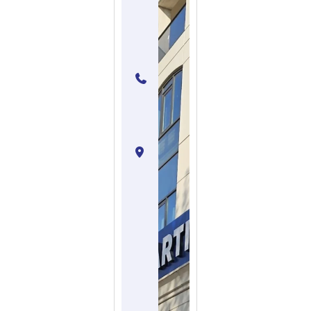
Hizmetleri
Ticaret
ve Limited
Şirketi
0
(552)
333
18 33
Evliya
Çelebi
Mah.
Sahil
Bulv.
Elexia
C-Blok
No:6/3
İKN:175,
34944