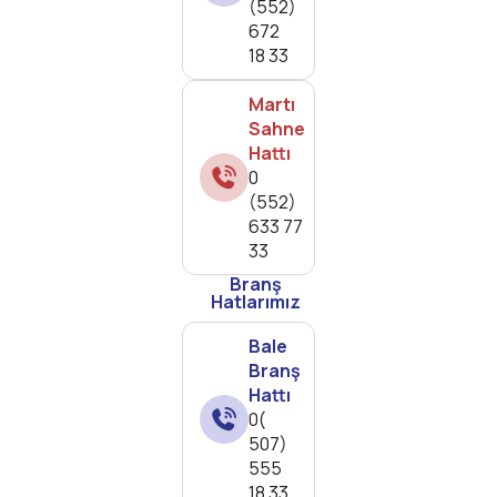
(552)
672
18 33
Martı
Sahne
Hattı
0
(552)
633 77
33
Branş
Hatlarımız
Bale
Branş
Hattı
0(
507)
555
18 33