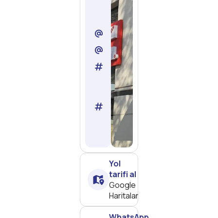
Tuzla/
İstanbul
iletisim@martisanatakademi.
muhasebe@martisanatakade
Vergi
Dairesi
:
Tuzla
Vergi
Numarası
:
6121807422
Yol
tarifi al
Google
Haritalar
WhatsApp