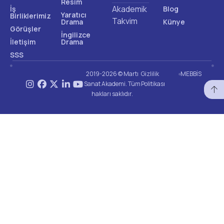
Resim
Akademik
İş
Blog
Yaratıcı
Birliklerimiz
Takvim
Drama
Künye
Görüşler
İngilizce
İletişim
Drama
SSS
2019-2026 © Martı
Gizlilik
MEBBİS
Sanat Akademi. Tüm
Politikası
hakları saklıdır.