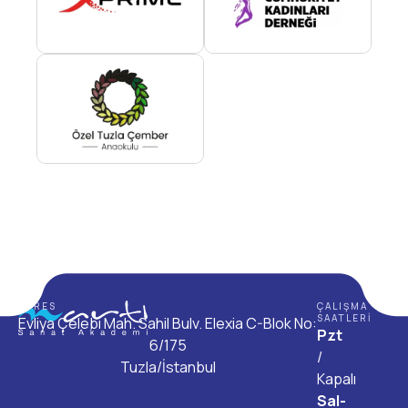
ADRES
ÇALIŞMA
SAATLERI
Evliya Çelebi Mah. Sahil Bulv. Elexia C-Blok No:
Pzt
6/175
/
Tuzla/İstanbul
Kapalı
Sal-