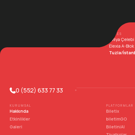
ADRES
Evliya Çelebi 
Elexia A-Blok
Tuzla/İstan
0 (552) 633 77 33
KURUMSAL
PLATFORMLAR
Hakkında
Biletix
Etkinlikler
biletimGO
Galeri
BiletiniAl
Tiyatrolar