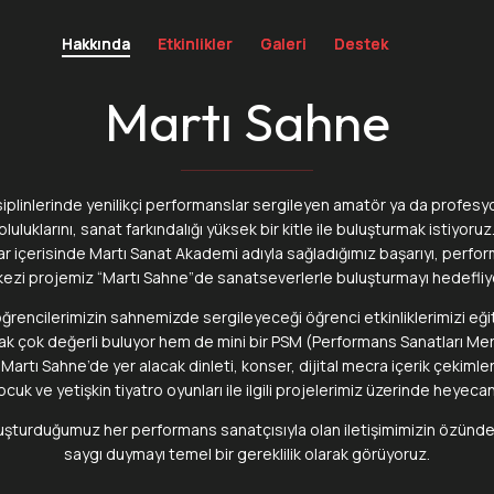
Hakkında
Hakkında
Etkinlikler
Etkinlikler
Galeri
Galeri
Destek
Destek
Martı Sahne
isiplinlerinde yenilikçi performanslar sergileyen amatör ya da profesyo
luluklarını, sanat farkındalığı yüksek bir kitle ile buluşturmak istiyoruz
llar içerisinde Martı Sanat Akademi adıyla sağladığımız başarıyı, perfo
ezi projemiz “Martı Sahne”de sanatseverlerle buluşturmayı hedefliy
rencilerimizin sahnemizde sergileyeceği öğrenci etkinliklerimizi eği
rak çok değerli buluyor hem de mini bir PSM (Performans Sanatları Mer
Martı Sahne’de yer alacak dinleti, konser, dijital mecra içerik çekimle
ocuk ve yetişkin tiyatro oyunları ile ilgili projelerimiz üzerinde heyecan
uluşturduğumuz her performans sanatçısıyla olan iletişimimizin özünd
saygı duymayı temel bir gereklilik olarak görüyoruz.