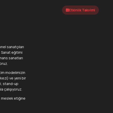
Etkinlik Takvimi
Etkinlik Takvimi
nel sanatçıları
. Sanat eğitimi
rmans sanatları
oruz.
tim modelimizin
kezi) ve yeni bir
ri, stand-up
la çalışıyoruz.
e meslek etiğine