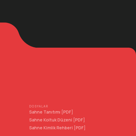
DOSYALAR
Sahne Tanıtımı [PDF]
Sahne Koltuk Düzeni [PDF]
Sahne Kimlik Rehberi [PDF]