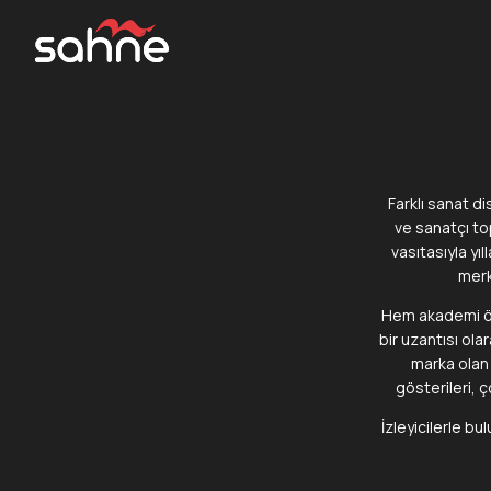
Farklı sanat d
ve sanatçı top
vasıtasıyla yı
merk
Hem akademi öğ
bir uzantısı ola
marka olan 
gösterileri, ç
İzleyicilerle b