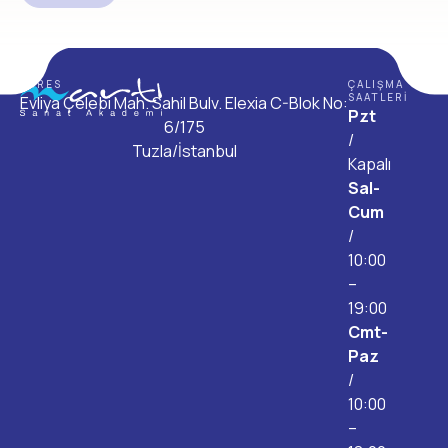
ADRES
ÇALIŞMA
SAATLERI
Evliya Çelebi Mah. Sahil Bulv. Elexia C-Blok No:
Pzt
6/175
/
Tuzla/İstanbul
Kapalı
Sal-
Cum
/
10:00
–
19:00
Cmt-
Paz
/
10:00
–