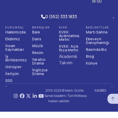
18:00
0 (552) 333 1833
KURUMSAL
BRANŞLAR
KVKK
BAĞLANTILAR
Hakkımızda
Bale
KVKK:
Martı Sahne
Aydınlatma
Ekibimiz
Dans
Ebeveyn
Metni
Danışmanlığı
İnsan
Müzik
KVKK: Açık
Kaynakları
Basında Biz
Rıza Metni
Resim
Akademik
İş
Blog
Yaratıcı
Birliklerimiz
Takvim
Drama
Künye
Görüşler
İngilizce
İletişim
Drama
SSS
2019-2026 © Martı
Gizlilik
MEBBİS
Sanat Akademi. Tüm
Politikası
hakları saklıdır.