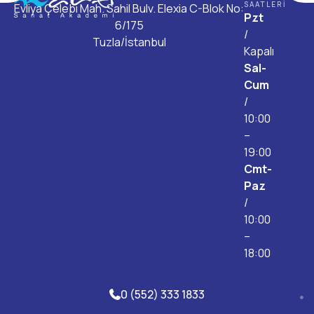
SAATLERI
Evliya Çelebi Mah. Sahil Bulv. Elexia C-Blok No:
Pzt
6/175
/
Tuzla/İstanbul
Kapalı
Sal-
Cum
/
10:00
–
19:00
Cmt-
Paz
/
10:00
–
18:00
0 (552) 333 1833