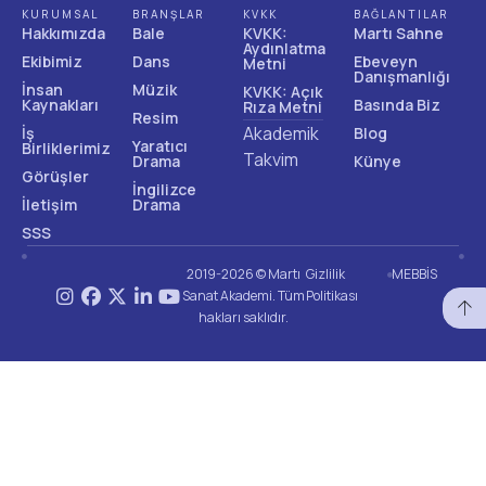
KURUMSAL
BRANŞLAR
KVKK
BAĞLANTILAR
Hakkımızda
Bale
KVKK:
Martı Sahne
Aydınlatma
Ekibimiz
Dans
Ebeveyn
Metni
Danışmanlığı
İnsan
Müzik
KVKK: Açık
Kaynakları
Basında Biz
Rıza Metni
Resim
Akademik
İş
Blog
Yaratıcı
Birliklerimiz
Takvim
Drama
Künye
Görüşler
İngilizce
İletişim
Drama
SSS
2019-2026 © Martı
Gizlilik
MEBBİS
Sanat Akademi. Tüm
Politikası
hakları saklıdır.